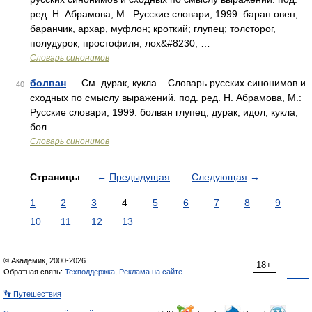
ред. Н. Абрамова, М.: Русские словари, 1999. баран овен,
баранчик, архар, муфлон; кроткий; глупец; толсторог,
полудурок, простофиля, лох&#8230; …
Словарь синонимов
болван
— См. дурак, кукла... Словарь русских синонимов и
40
сходных по смыслу выражений. под. ред. Н. Абрамова, М.:
Русские словари, 1999. болван глупец, дурак, идол, кукла,
бол …
Словарь синонимов
Страницы
←
Предыдущая
Следующая
→
1
2
3
4
5
6
7
8
9
10
11
12
13
© Академик, 2000-2026
18+
Обратная связь:
Техподдержка
,
Реклама на сайте
👣 Путешествия