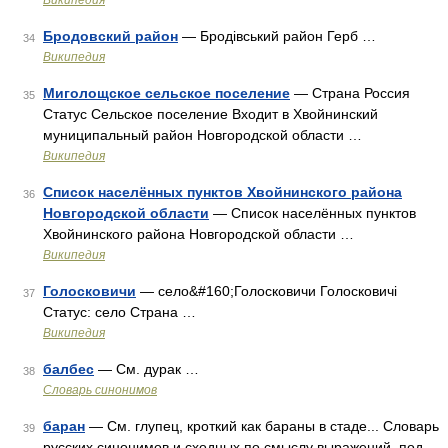
Википедия
Бродовский район
— Бродівський район Герб …
34
Википедия
Миголощское сельское поселение
— Страна Россия
35
Статус Сельское поселение Входит в Хвойнинский
муниципальный район Новгородской области …
Википедия
Список населённых пунктов Хвойнинского района
36
Новгородской области
— Список населённых пунктов
Хвойнинского района Новгородской области …
Википедия
Голосковичи
— село&#160;Голосковичи Голосковичі
37
Статус: село Страна …
Википедия
балбес
— См. дурак …
38
Словарь синонимов
баран
— См. глупец, кроткий как бараны в стаде... Словарь
39
русских синонимов и сходных по смыслу выражений. под.