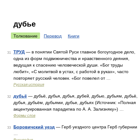
дубье
Толкование
Перевод
Книги
ТРУД
— в понятии Святой Руси главное богоугодное дело,
31
одна из форм подвижничества и нравственного деяния,
ведущая к спасению человеческой души. «Бог труды
любит», «С молитвой в устах, с работой в руках», часто
повторяет русский человек. «Бог повелел от …
Русская история
дубьё
— дубьё, дубья, дубья, дубей, дубью, дубьям, дубьё,
32
дубья, дубьём, дубьями, дубье, дубьях (Источник: «Полная
акцентуированная парадигма по А. А. Зализняку») …
Формы слов
Боровичский уезд
— Герб уездного центра Герб губернии
33
…